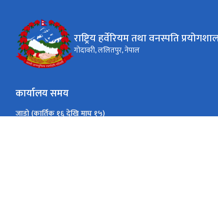
राष्ट्रिय हर्वेरियम तथा वनस्पति प्रयोगशा
गोदावरी, ललितपुर, नेपाल
कार्यालय समय
जाडो (कार्तिक १६ देखि माघ १५)
०९:०० - १६:०० बजे
सोमवार- शुक्रबार
गर्मी (माघ १६ देखि कार्तिक १५)
०९:०० - १७:०० बजे
सोमवार- शुक्रबार