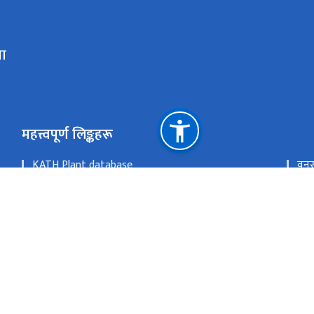
ला
महत्त्वपूर्ण लिङ्कहरू
KATH Plant database
वनस
राष्ट्रिय वनस्पति उद्यान
KAT
ई हाजिरी
Flo
The University of Tokyo Herbarium database
RBG
राष्ट्रिय प्राकृतिक स्रोत तथा वित्त आयोग