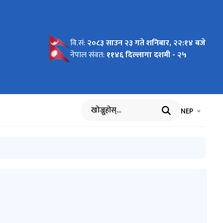
वि.सं:
२०८३ साउन २३ गते शनिबार, २२:१४ बजे
नेपाल संवत:
११४६ दिल्लागा दशमी - २५
भाषा चयन गर्नुह
भाषा प
NEP
खोज्नुहोस्