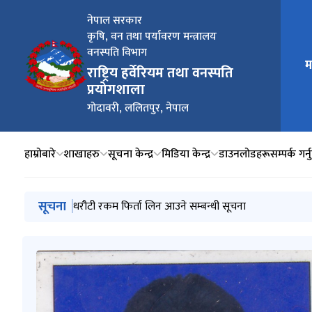
नेपाल सरकार
कृषि, वन तथा पर्यावरण मन्त्रालय
वनस्पति विभाग
म
मुख्य न
राष्ट्रिय हर्वेरियम तथा वनस्पति
प्रयोगशाला
गोदावरी, ललितपुर, नेपाल
हाम्रोबारे
शाखाहरु
सूचना केन्द्र
मिडिया केन्द्र
डाउनलोडहरू
सम्पर्क गर्न
मुख्य नेभिगेसनमा जानुहोस्
सूचना
सूची दर्ता गर्ने सम्बन्धी सूचना
धरौटी रकम फिर्ता लिन आउने सम्बन्धी सूचना
स्वत प्रकाशन – चौथो त्रैमासिक २०८१_८२ (वैशाख - असार)