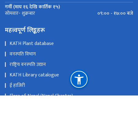
गर्मी (माघ १६ देखि कार्तिक १५)
०९:०० - १७:०० बजे
सोमवार- शुक्रबार
महत्त्वपूर्ण लिङ्कहरू
KATH Plant database
वनस्पति विभाग
राष्ट्रिय वनस्पति उद्यान
KATH Library catalogue
ई हाजिरी
Flora of Nepal (Nepal Chapter)
The University of Tokyo Herbarium database
RBGE herbarium catalogue
राष्ट्रिय प्राकृतिक स्रोत तथा वित्त आयोग